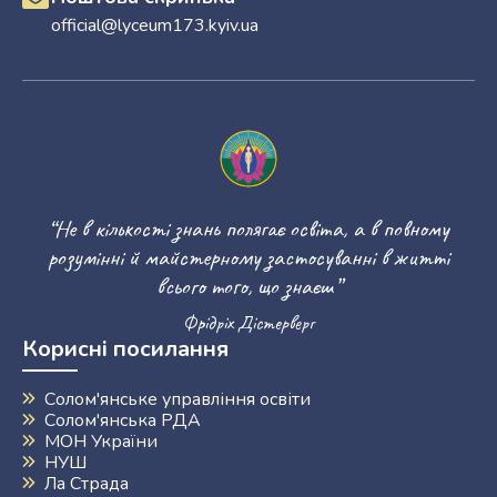
official@lyceum173.kyiv.ua
“Не в кількості знань полягає освіта, а в повному
розумінні й майстерному застосуванні в житті
всього того, що знаєш”
Фрідріх Дістерверг
Корисні посилання
Солом'янське управління освіти
Солом'янська РДА
МОН України
НУШ
Ла Страда