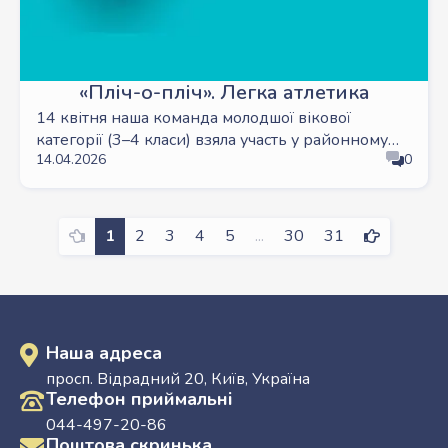
«Пліч-о-пліч». Легка атлетика
14 квітня наша команда молодшої вікової
категорії (3–4 класи) взяла участь у районному
14.04.2026
0
етапі Всеукраїнських шкільних ліг «Пліч-о-пліч» з
легкої атлетики.
Previous
Next
1
2
3
4
5
...
30
31
Наша адреса
просп. Відрадний 20, Київ, Україна
Телефон приймальні
044-497-20-86
Поштова скринька