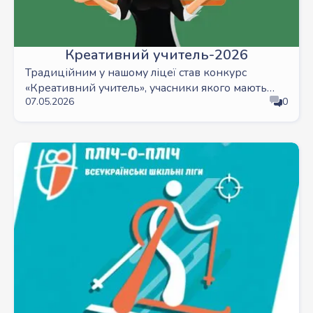
Креативний учитель-2026
Традиційним у нашому ліцеї став конкурс
«Креативний учитель», учасники якого мають
07.05.2026
0
запросити на такий урок, котрий демонстрував
би сучасні підходи до навчання, творчість і,
безумовно, відданість своїй справі.