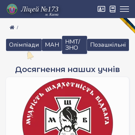
м. Києва
НМТ/
Олімпіади
МАН
Позашкільні
ЗНО
Досягнення наших учнів