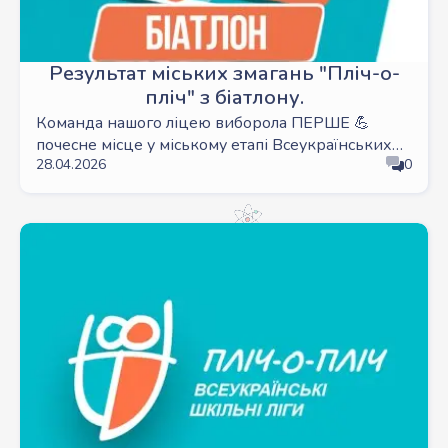
Результат міських змагань "Пліч-о-
пліч" з біатлону.
Команда нашого ліцею виборола ПЕРШЕ 💪
почесне місце у міському етапі Всеукраїнських
28.04.2026
0
шкільних ліг Пліч-о-пліч з біатлону!