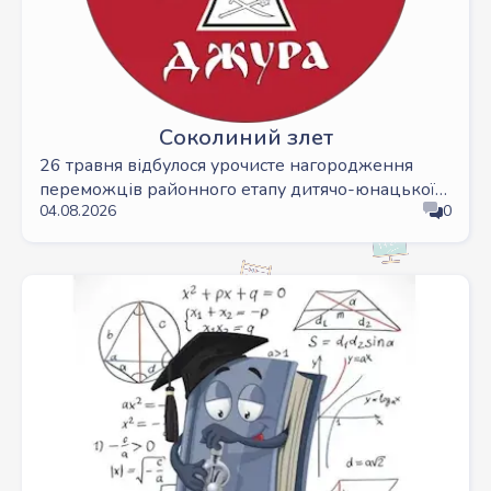
Соколиний злет
26 травня відбулося урочисте нагородження
переможців районного етапу дитячо-юнацької
04.08.2026
0
військово-патріотичної гри «Сокіл» («ДЖУРА»).