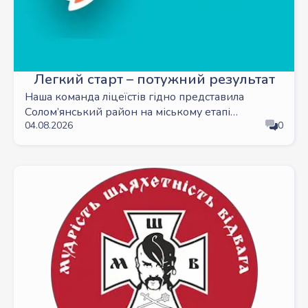
Легкий старт – потужний результат
Наша команда ліцеїстів гідно представила
Солом’янський район на міському етапі
04.08.2026
0
Всеукраїнських шкільних змагань серед учнів
України «Пліч-о-пліч» з легкої атлетики!