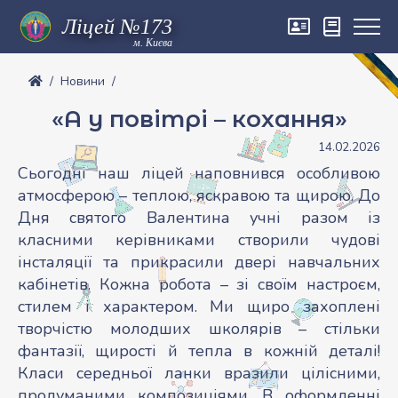
м. Києва
Новини
«А у повітрі – кохання»
14.02.2026
Сьогодні наш ліцей наповнився особливою
атмосферою – теплою, яскравою та щирою. До
Дня святого Валентина учні разом із
класними керівниками створили чудові
інсталяції та прикрасили двері навчальних
кабінетів. Кожна робота – зі своїм настроєм,
стилем і характером. Ми щиро захоплені
творчістю молодших школярів – стільки
фантазії, щирості й тепла в кожній деталі!
Класи середньої ланки вразили цілісними,
продуманими композиціями. В оформленні