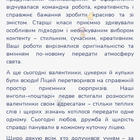
відчувалася командна робота, креативність і
справжнє бажання зробити красиво та зі
змістом. Старші класи приємно здивували
особливим підходом і неочікуваним вибором
контенту – стильним, сучасним, креативним.
Ваші роботи вирізнялися оригінальністю та
вмінням по-новому передати атмосферу
свята.
А ще сьогодні валентинки, цукерки й кульки
були всюди! Ліцей перетворився на справжній
простір приємних сюрпризів. Наші
янголи-«поштарі» ледве встигали розносити
валентинки своїм адресатам – стільки теплих
слів і щирих зізнань хотілося передати одне
одному. Сьогодні любов, дружба й щирість
справді панували в кожному куточку ліцею.
Щиро дякую всім, хто долучився: учням – за