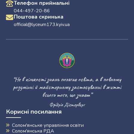
Телефон приймальні
044-497-20-86
Поштова скринька
official@lyceum173.kyiv.ua
“Не в кількості знань полягає освіта, а в повному
розумінні й майстерному застосуванні в житті
всього того, що знаєш”
Фрідріх Дістерверг
Корисні посилання
Солом'янське управління освіти
Солом'янська РДА